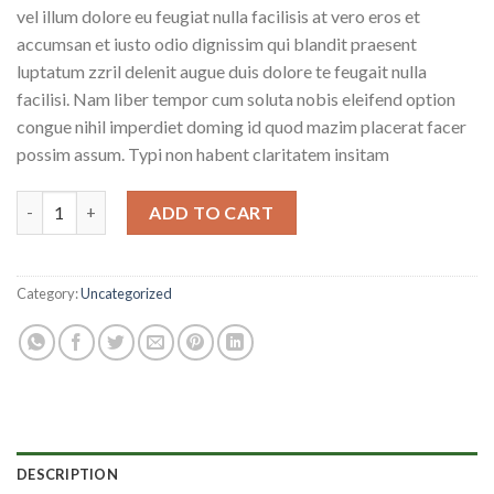
vel illum dolore eu feugiat nulla facilisis at vero eros et
accumsan et iusto odio dignissim qui blandit praesent
luptatum zzril delenit augue duis dolore te feugait nulla
facilisi. Nam liber tempor cum soluta nobis eleifend option
congue nihil imperdiet doming id quod mazim placerat facer
possim assum. Typi non habent claritatem insitam
Weekend Wine Course quantity
ADD TO CART
Category:
Uncategorized
DESCRIPTION