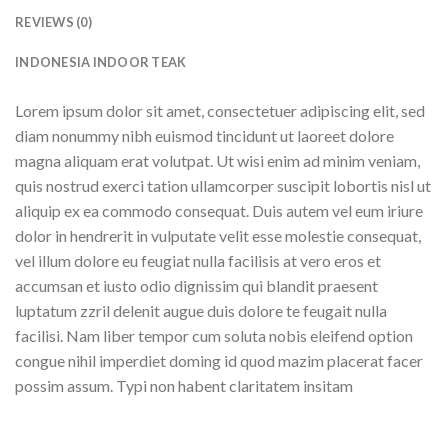
REVIEWS (0)
INDONESIA INDOOR TEAK
Lorem ipsum dolor sit amet, consectetuer adipiscing elit, sed
diam nonummy nibh euismod tincidunt ut laoreet dolore
magna aliquam erat volutpat. Ut wisi enim ad minim veniam,
quis nostrud exerci tation ullamcorper suscipit lobortis nisl ut
aliquip ex ea commodo consequat. Duis autem vel eum iriure
dolor in hendrerit in vulputate velit esse molestie consequat,
vel illum dolore eu feugiat nulla facilisis at vero eros et
accumsan et iusto odio dignissim qui blandit praesent
luptatum zzril delenit augue duis dolore te feugait nulla
facilisi. Nam liber tempor cum soluta nobis eleifend option
congue nihil imperdiet doming id quod mazim placerat facer
possim assum. Typi non habent claritatem insitam