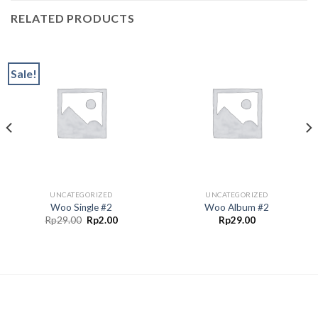
RELATED PRODUCTS
Sale!
UNCATEGORIZED
UNCATEGORIZED
Woo Single #2
Woo Album #2
Original
Current
Rp
29.00
Rp
2.00
Rp
29.00
price
price
was:
is:
Rp29.00.
Rp2.00.